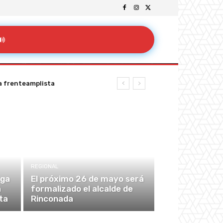
a frenteamplista
REGIONAL
rga
El próximo 26 de mayo será
a
formalizado el alcalde de
ta
Rinconada