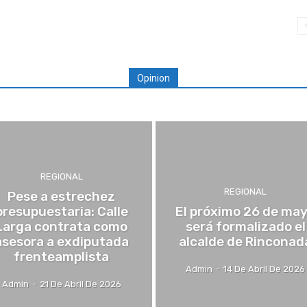
Opinion
REGIONAL
REGIONAL
Pese a estrechez
presupuestaria: Calle
El próximo 26 de ma
Larga contrata como
será formalizado el
asesora a exdiputada
alcalde de Rinconad
frenteamplista
Admin
-
14 De Abril De 2026
Admin
-
21 De Abril De 2026