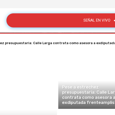
SEÑAL EN VIVO
ez presupuestaria: Calle Larga contrata como asesora a exdiputad
REGIONAL
Pese a estrechez
presupuestaria: Calle La
contrata como asesora 
exdiputada frenteamplis