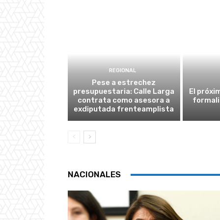
REGIONAL
Pese a estrechez
presupuestaria: Calle Larga
El próxi
contrata como asesora a
formali
exdiputada frenteamplista
NACIONALES