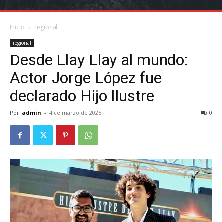
Inicio
regional
regional
Desde Llay Llay al mundo:
Actor Jorge López fue
declarado Hijo Ilustre
Por
admin
-
4 de marzo de 2025
0