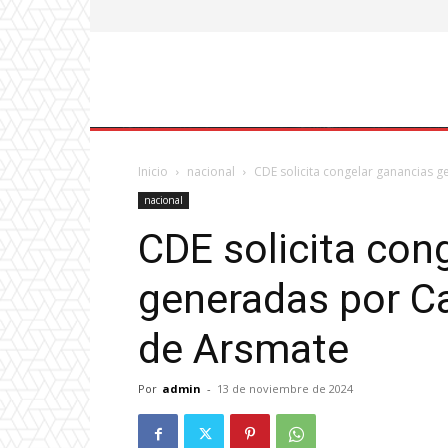
Inicio
nacional
CDE solicita congelar ganancias g
nacional
CDE solicita con
generadas por Ca
de Arsmate
Por
admin
-
13 de noviembre de 2024