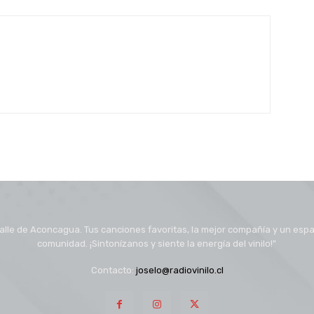
l Valle de Aconcagua. Tus canciones favoritas, la mejor compañía y un esp
comunidad. ¡Sintonízanos y siente la energía del vinilo!"
Contacto:
joselo@radiovinilo.cl