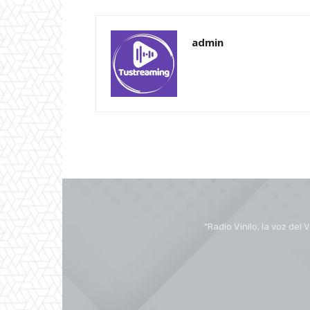
admin
"Radio Vinilo, la voz de